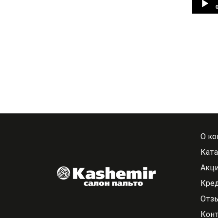
О ко
Ката
Акци
Кре
Отз
Кон