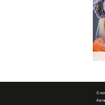
О ко
Ката