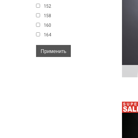
152
158
160
164
32
34
36
38
40
40-42
42
42-44
44
44-46