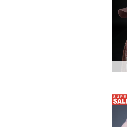
44-48
46
46-48
48
48-50
50
52
54
56
58
60
62
64
66
68