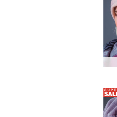
70
72
б/р