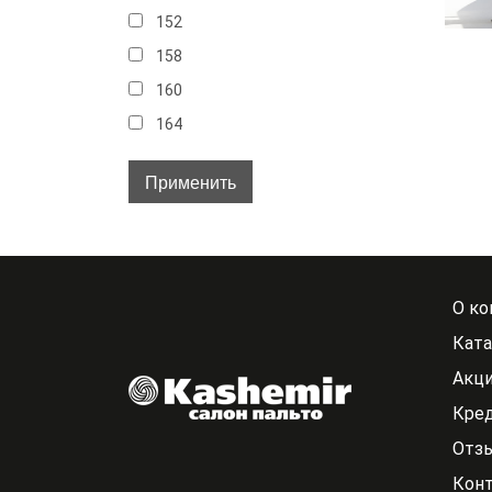
152
158
160
164
32
34
36
38
40
О ко
40-42
Ката
42
Акци
42-44
Кре
44
Отз
44-46
Кон