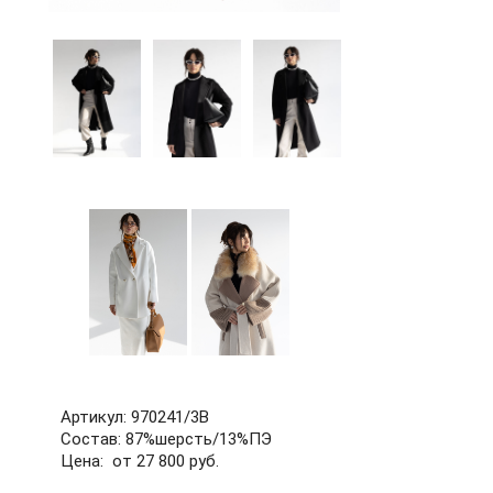
60
62
64
66
68
70
72
б/р
Артикул: 970241/3В
Состав: 87%шерсть/13%ПЭ
Цена: от 27 800 руб.