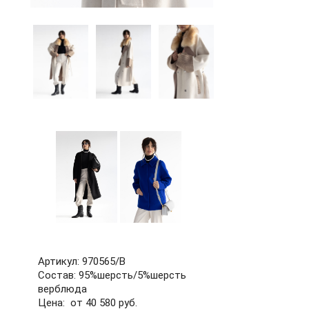
60
62
64
66
68
70
72
б/р
Артикул: 970565/В
Состав: 95%шерсть/5%шерсть
верблюда
Цена: от 40 580 руб.