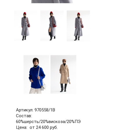
60
62
64
66
68
70
72
б/р
Артикул: 970558/1В
Состав:
60%шерсть/20%вискоза/20%ПЭ
Цена: от 24 600 руб.