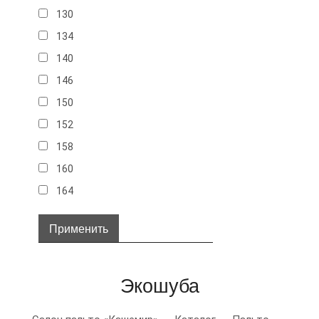
130
134
140
146
150
152
158
160
164
32
34
36
Экошуба
38
40