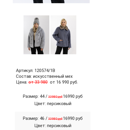
60
62
64
66
68
70
72
б/р
Артикул: 120574/1В
Состав: искусственный мех
Цена:
от 33 980
от 16 990 руб.
Размер: 44 /
16990 руб
33980 руб
Цвет: персиковый
Размер: 46 /
16990 руб
33980 руб
Цвет: персиковый