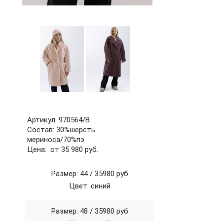
60
62
64
66
68
70
72
б/р
Артикул: 970564/В
Состав: 30%шерсть
мериноса/70%пэ
Цена: от 35 980 руб.
Размер: 44 /
35980 руб
Цвет: синий
Размер: 48 /
35980 руб