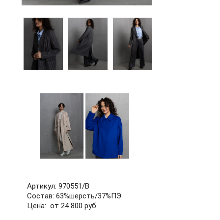
60
62
64
66
68
70
72
б/р
Артикул: 970551/В
Состав: 63%шерсть/37%ПЭ
Цена: от 24 800 руб.