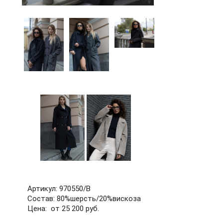
60
62
64
66
68
70
72
б/р
Артикул: 970550/В
Состав: 80%шерсть/20%вискоза
Цена: от 25 200 руб.