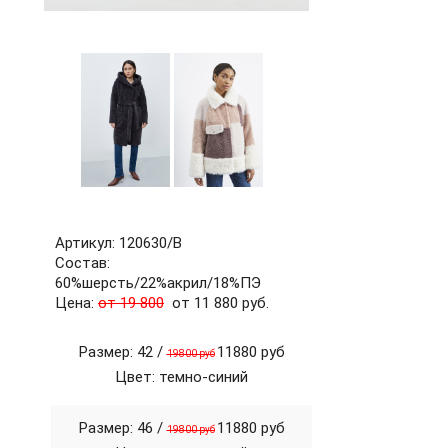
60
62
64
66
68
70
72
б/р
Артикул: 120630/В
Состав:
60%шерсть/22%акрил/18%ПЭ
Цена:
от 19 800
от 11 880 руб.
Размер: 42 /
11880 руб
19800 руб
Цвет: темно-синий
Размер: 46 /
11880 руб
19800 руб