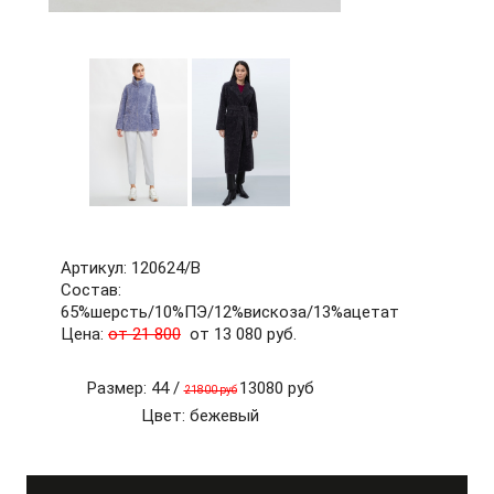
60
62
64
66
68
70
72
б/р
Артикул: 120624/В
Состав:
65%шерсть/10%ПЭ/12%вискоза/13%ацетат
Цена:
от 21 800
от 13 080 руб.
Размер: 44 /
13080 руб
21800 руб
Цвет: бежевый