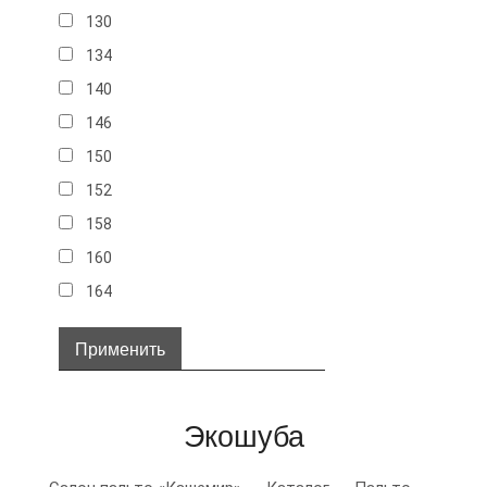
130
134
140
146
150
152
158
160
164
32
34
36
Экошуба
38
40