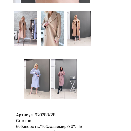
60
62
64
66
68
70
72
б/р
Артикул: 970288/2В
Состав:
60%шерсть/10%кашемир/30%ПЭ