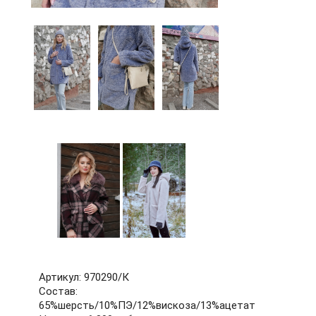
60
62
64
66
68
70
72
б/р
Артикул: 970290/К
Состав:
65%шерсть/10%ПЭ/12%вискоза/13%ацетат